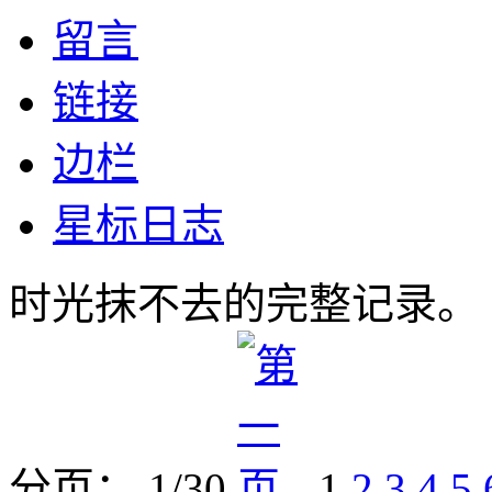
留言
链接
边栏
星标日志
时光抹不去的完整记录。
分页： 1/30
1
2
3
4
5