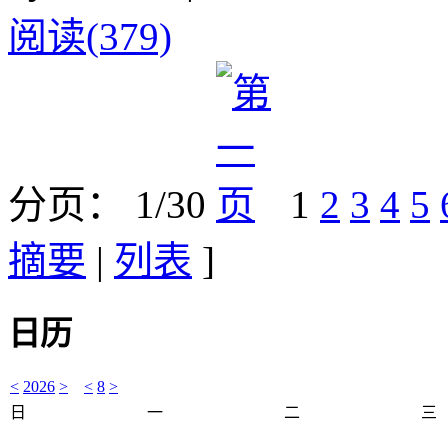
阅读(379)
分页： 1/30
1
2
3
4
5
摘要
|
列表
]
日历
<
2026
>
<
8
>
日
一
二
三